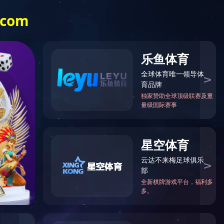
e.
。
体会体育登录入口
|
华体会体育
|
开云·官方站在线入口
|