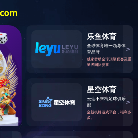
e.
。
体会体育登录入口
|
华体会体育
|
开云·官方站在线入口
|